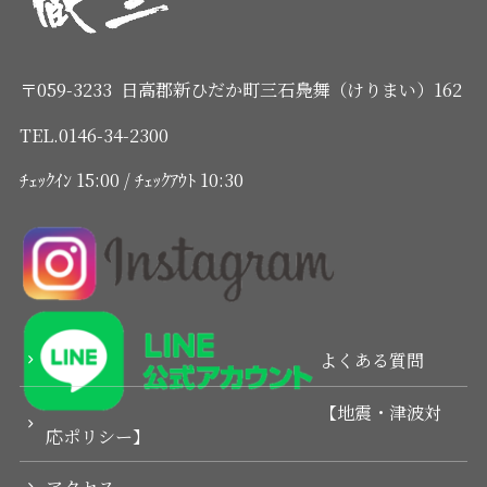
〒059-3233 日高郡新ひだか町三石鳧舞（けりまい）162
TEL.0146-34-2300
ﾁｪｯｸｲﾝ 15:00 / ﾁｪｯｸｱｳﾄ 10:30
よくある質問
【地震・津波対
応ポリシー】
アクセス