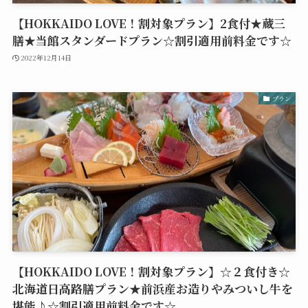
【HOKKAIDO LOVE！割対象プラン】2食付★蔵三
膳★当館スタンダードプラン☆割引適用前料金です☆
2022年12月14日
プラン
【HOKKAIDO LOVE！割対象プラン】☆２食付き☆
北海道日高路膳プラン★前浜産お造りやみついし牛を
堪能♪☆割引適用前料金です☆